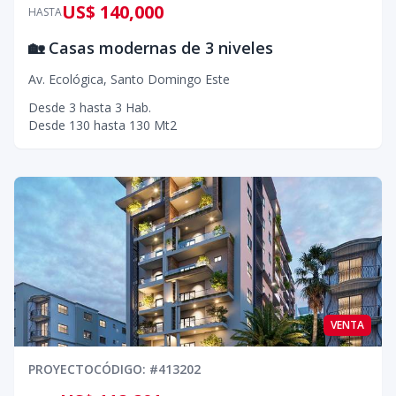
US$ 140,000
HASTA
🏡 Casas modernas de 3 niveles
Av. Ecológica
,
Santo Domingo Este
Desde
3
hasta
3
Hab.
Desde
130
hasta
130
Mt2
VENTA
PROYECTO
CÓDIGO
: #
413202