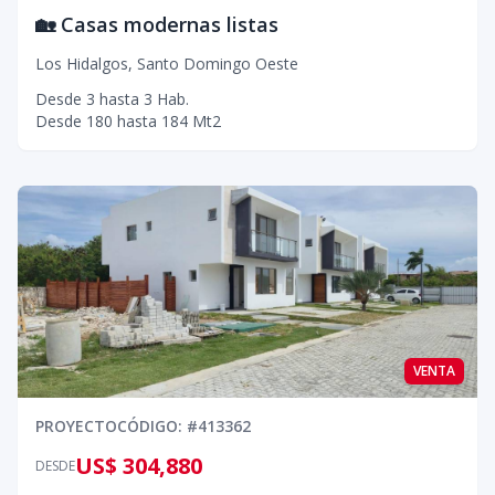
🏡 Casas modernas listas
Los Hidalgos
,
Santo Domingo Oeste
Desde
3
hasta
3
Hab.
Desde
180
hasta
184
Mt2
VENTA
PROYECTO
CÓDIGO
: #
413362
US$ 304,880
DESDE