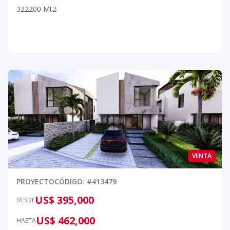
3
2
2
200
Mt2
VENTA
PROYECTO
CÓDIGO
: #
413479
US$ 395,000
DESDE
US$ 462,000
HASTA