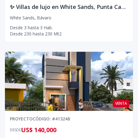
✨ Villas de lujo en White Sands, Punta Cana frente al paraíso
White Sands
,
Bávaro
Desde
3
hasta
3
Hab.
Desde
230
hasta
230
Mt2
VENTA
PROYECTO
CÓDIGO
: #
413248
US$ 140,000
DESDE