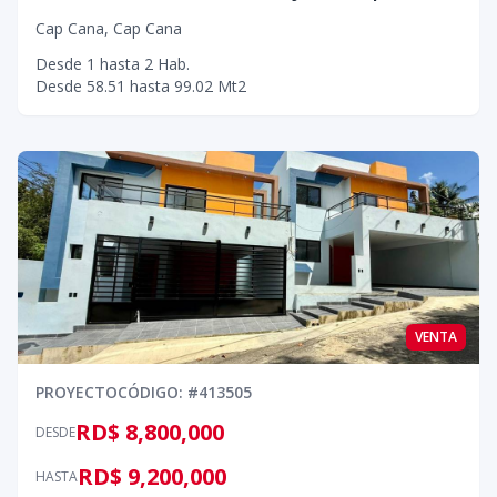
Cap Cana
,
Cap Cana
Desde
1
hasta
2
Hab.
Desde
58.51
hasta
99.02
Mt2
VENTA
PROYECTO
CÓDIGO
: #
413505
RD$ 8,800,000
DESDE
RD$ 9,200,000
HASTA