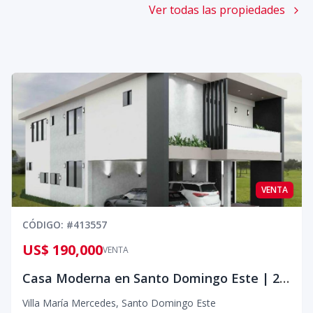
Ver todas las propiedades
VENTA
CÓDIGO
: #
413557
US$ 190,000
VENTA
Casa Moderna en Santo Domingo Este | 200 m² | US$190K – Espacios que Sí Valen la Pena
Villa María Mercedes
,
Santo Domingo Este