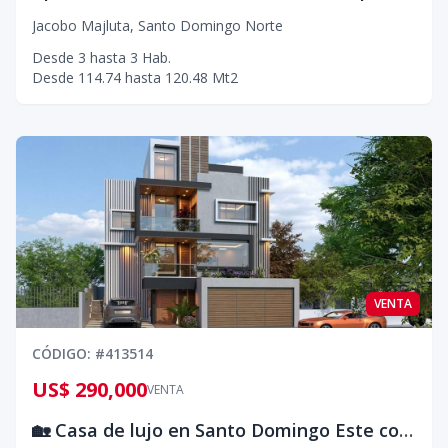
Jacobo Majluta
,
Santo Domingo Norte
Desde
3
hasta
3
Hab.
Desde
114.74
hasta
120.48
Mt2
VENTA
CÓDIGO
: #
413514
US$ 290,000
VENTA
🏡 Casa de lujo en Santo Domingo Este con piscina y terraza