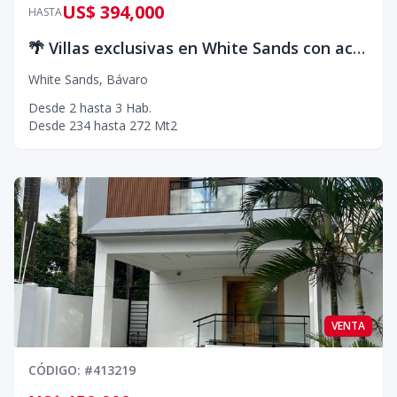
US$ 394,000
HASTA
🌴 Villas exclusivas en White Sands con acceso privado a la playa
White Sands
,
Bávaro
Desde
2
hasta
3
Hab.
Desde
234
hasta
272
Mt2
VENTA
CÓDIGO
: #
413219