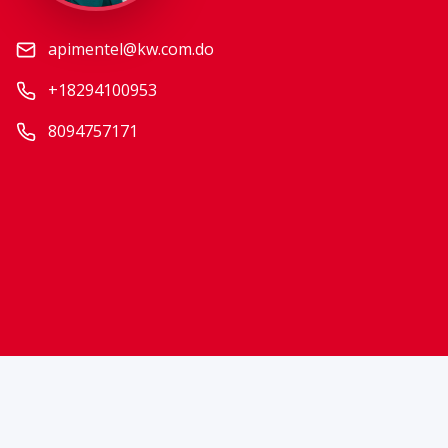
apimentel@kw.com.do
+18294100953
8094757171