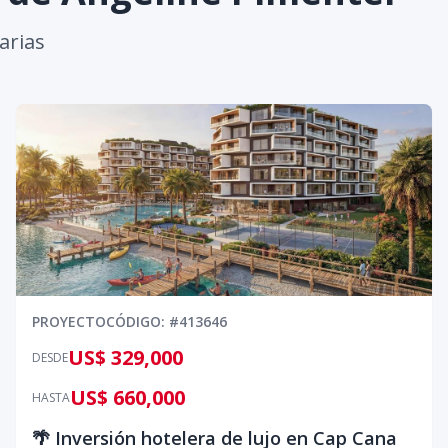
arias
0
PROYECTO
CÓDIGO
: #
413646
US$ 329,000
DESDE
US$ 660,000
HASTA
🌴 Inversión hotelera de lujo en Cap Cana