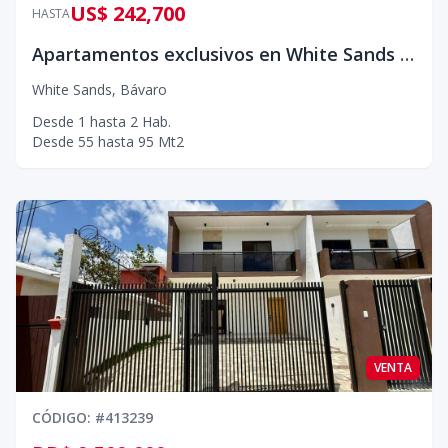
US$ 242,700
HASTA
Apartamentos exclusivos en White Sands con acceso privado a la playa
White Sands
,
Bávaro
Desde
1
hasta
2
Hab.
Desde
55
hasta
95
Mt2
VENTA
CÓDIGO
: #
413239