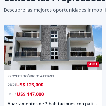
Descubre las mejores oportunidades inmobili
VENTA
PROYECTO
CÓDIGO
: #
413693
US$ 123,000
DESDE
US$ 147,000
HASTA
Apartamentos de 3 habitaciones con patio o terraza privada desde US$123,000