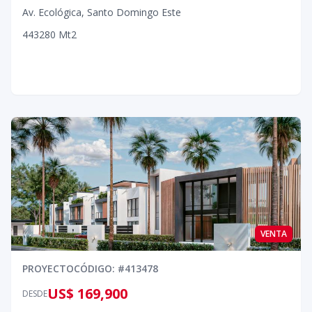
Av. Ecológica
,
Santo Domingo Este
4
4
3
280
Mt2
VENTA
PROYECTO
CÓDIGO
: #
413478
US$ 169,900
DESDE