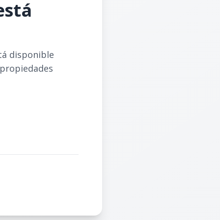
está
tá disponible
 propiedades