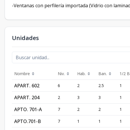
-Ventanas con perfilería importada (Vidrio con lamina
Unidades
Nombre
Niv.
Hab.
Ban.
1/2 B
APART. 602
6
2
2.5
1
APART. 204
2
3
3
1
APTO. 701-A
7
2
2
1
APTO.701-B
7
1
1
1