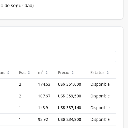
do de seguridad).
an.
Est.
m²
Precio
Estatus
2
174.63
US$ 361,000
Disponible
2
187.67
US$ 359,500
Disponible
1
148.9
US$ 387,140
Disponible
1
93.92
US$ 234,800
Disponible