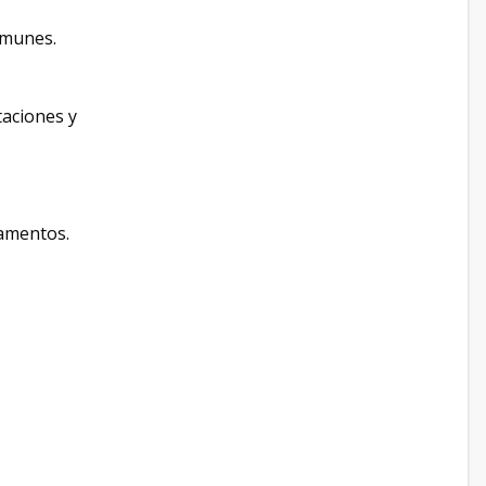
omunes.
taciones y
amentos.