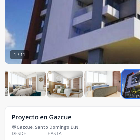
1
/
11
Proyecto en Gazcue
Gazcue
,
Santo Domingo D.N.
DESDE
HASTA