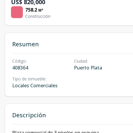
US$ 820,000
758.2
M²
Construcción
Resumen
Código
:
Ciudad
:
408364
Puerto Plata
Tipo de inmueble
:
Locales Comerciales
Descripción
Plaza comercial de 3 niveles en esquina