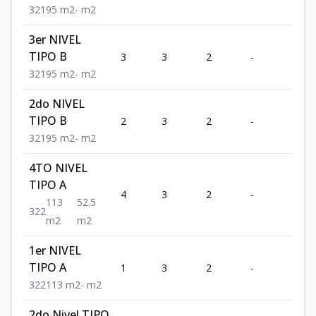
3
2
1
95
m2
-
m2
3er NIVEL
TIPO B
3
3
2
-
1
3
2
1
95
m2
-
m2
2do NIVEL
TIPO B
2
3
2
-
1
3
2
1
95
m2
-
m2
4TO NIVEL
TIPO A
4
3
2
-
2
113
52.5
3
2
2
m2
m2
1er NIVEL
TIPO A
1
3
2
-
2
3
2
2
113
m2
-
m2
2do Nivel TIPO