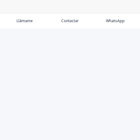
Llámame
Contactar
WhatsApp
Comprar
Alquilar
Agentes
Contacto
Instagram
©
2026
Keller Williams Dominicana
,
Todos los derechos