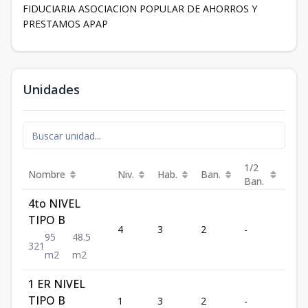
FIDUCIARIA ASOCIACION POPULAR DE AHORROS Y
PRESTAMOS APAP
Unidades
1/2
Nombre
Niv.
Hab.
Ban.
Est.
Ban.
4to NIVEL
TIPO B
4
3
2
-
1
95
48.5
3
2
1
m2
m2
1 ER NIVEL
TIPO B
1
3
2
-
1