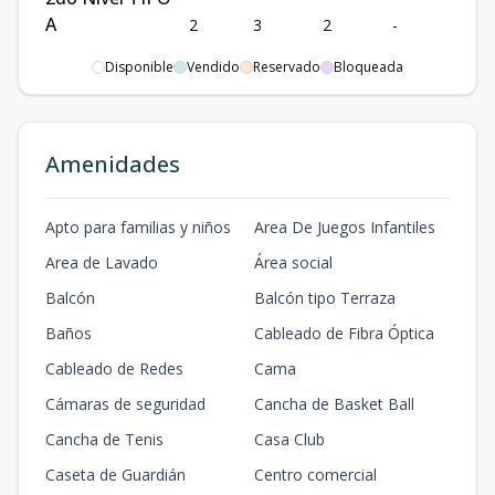
A
2
3
2
-
2
3
2
2
113
m2
-
m2
Disponible
Vendido
Reservado
Bloqueada
3er Nivel TIPO
A
3
3
2
-
2
3
2
2
113
m2
-
m2
Amenidades
Apto para familias y niños
Area De Juegos Infantiles
Area de Lavado
Área social
Balcón
Balcón tipo Terraza
Baños
Cableado de Fibra Óptica
Cableado de Redes
Cama
Cámaras de seguridad
Cancha de Basket Ball
Cancha de Tenis
Casa Club
Caseta de Guardián
Centro comercial