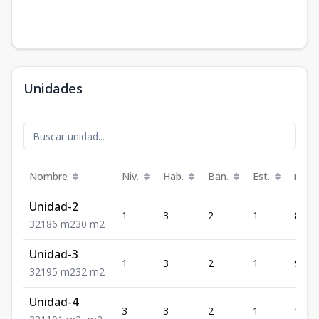
Unidades
Nombre
Niv.
Hab.
Ban.
Est.
m²
Unidad-2
1
3
2
1
86
3
2
1
86
m2
30
m2
Unidad-3
1
3
2
1
95
3
2
1
95
m2
32
m2
Unidad-4
3
3
2
1
101