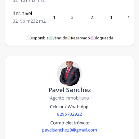
3
2
1
101
m2
-
m2
1er.nivel
1
3
2
1
96
3
2
1
96
m2
32
m2
Disponible
Vendido
Reservado
Bloqueada
Pavel Sanchez
Agente Inmobiliario
Celular / WhatsApp
:
8295702922
Correo electrónico
:
pavelsanchez9@gmail.com