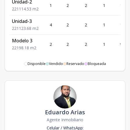
Unidad-2
1
2
2
1
114.
2
2
1
114.53
m2
Unidad-3
4
2
2
1
123.
2
2
1
123.68
m2
Modelo 3
2
2
2
1
98.18
2
2
1
98.18
m2
Disponible
Vendido
Reservado
Bloqueada
Eduardo Arias
Agente Inmobiliario
Celular / WhatsApp
: