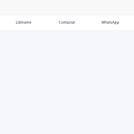
Llámame
Contactar
WhatsApp
Comprar
Alquilar
Agentes
Contacto
Instagram