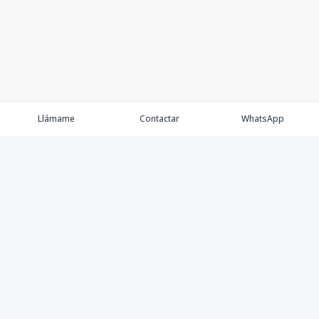
Llámame
Contactar
WhatsApp
Comprar
Alquilar
Agentes
Contacto