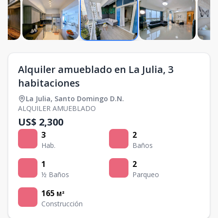
Alquiler amueblado en La Julia, 3
habitaciones
La Julia
,
Santo Domingo D.N.
ALQUILER AMUEBLADO
US$ 2,300
3
2
Hab.
Baños
1
2
½ Baños
Parqueo
165
M²
Construcción