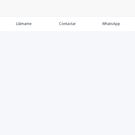
Llámame
Contactar
WhatsApp
Comprar
Alquilar
Agentes
Contacto
Instagram