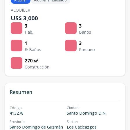
Alquiler
Alquiler amueblado
ALQUILER
US$ 3,000
3
3
Hab.
Baños
1
3
½ Baños
Parqueo
270
M²
Construcción
Resumen
Código
:
Ciudad
:
413278
Santo Domingo D.N.
Provincia
:
Sector
:
Santo Domingo de Guzmán
Los Cacicazgos