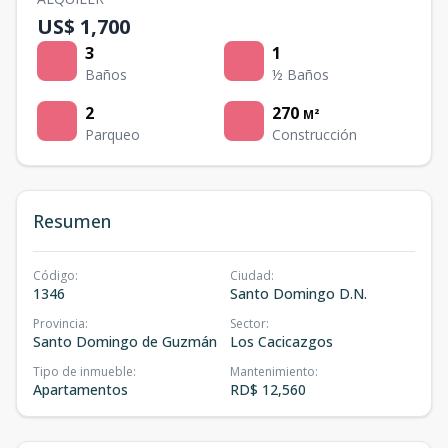
US$ 1,700
3
1
Baños
½ Baños
2
270
M²
Parqueo
Construcción
Resumen
Código
:
Ciudad
:
1346
Santo Domingo D.N.
Provincia
:
Sector
:
Santo Domingo de Guzmán
Los Cacicazgos
Tipo de inmueble
:
Mantenimiento
:
Apartamentos
RD$ 12,560