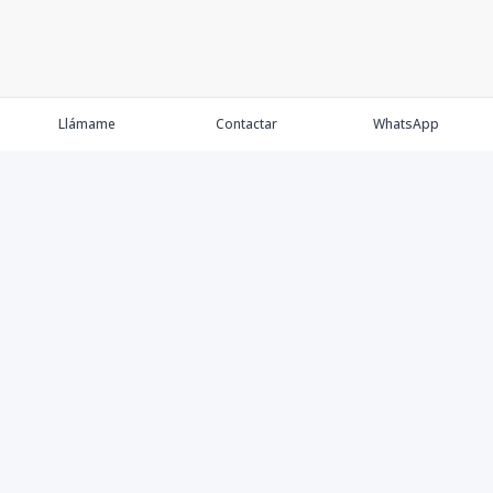
Llámame
Contactar
WhatsApp
Comprar
Alquilar
Agentes
Contacto