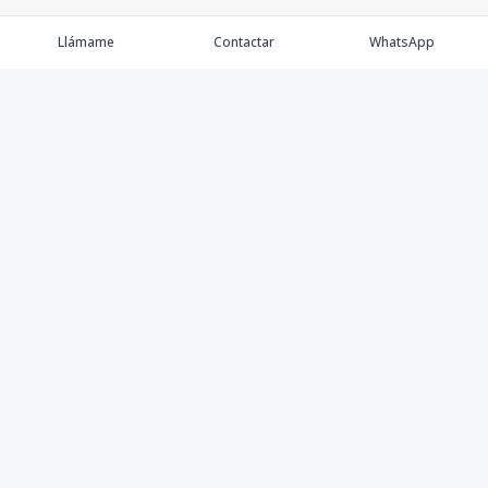
Llámame
Contactar
WhatsApp
Comprar
Alquilar
Agentes
Contacto
Instagram
©
2026
Keller Williams Dominicana
,
Todos los derechos
reservados