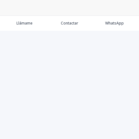
Llámame
Contactar
WhatsApp
Comprar
Alquilar
Agentes
Contacto
Instagram