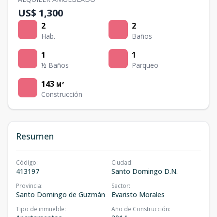
US$ 1,300
2
2
Hab.
Baños
1
1
½ Baños
Parqueo
143
M²
Construcción
Resumen
Código
:
Ciudad
:
413197
Santo Domingo D.N.
Provincia
:
Sector
:
Santo Domingo de Guzmán
Evaristo Morales
Tipo de inmueble
:
Año de Construcción
: