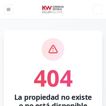
Toggle navigation menu
Toggl
404
La propiedad no existe
o no está disponible