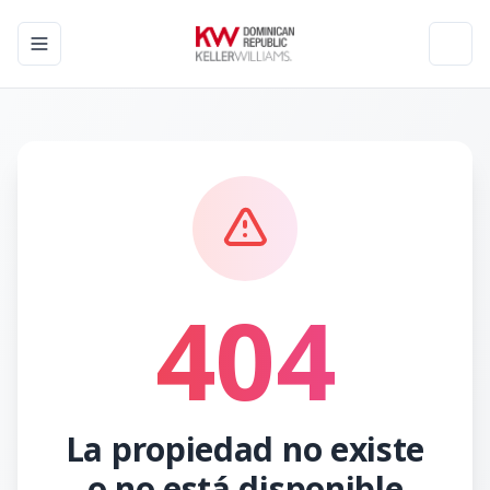
Toggle navigation menu
Toggl
404
La propiedad no existe
o no está disponible