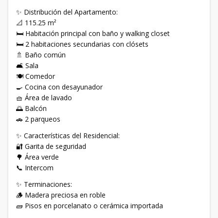
✨ Distribución del Apartamento:
📐 115.25 m²
🛏️ Habitación principal con baño y walking closet
🛏️ 2 habitaciones secundarias con clósets
🚿 Baño común
🛋️ Sala
🍽️ Comedor
🍳 Cocina con desayunador
🧺 Área de lavado
🌅 Balcón
🚗 2 parqueos
✨ Características del Residencial:
🔐 Garita de seguridad
🌳 Área verde
📞 Intercom
✨ Terminaciones:
🪵 Madera preciosa en roble
🧱 Pisos en porcelanato o cerámica importada