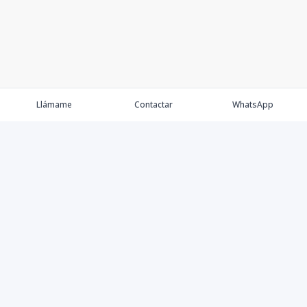
Llámame
Contactar
WhatsApp
Comprar
Alquilar
Agentes
Contacto