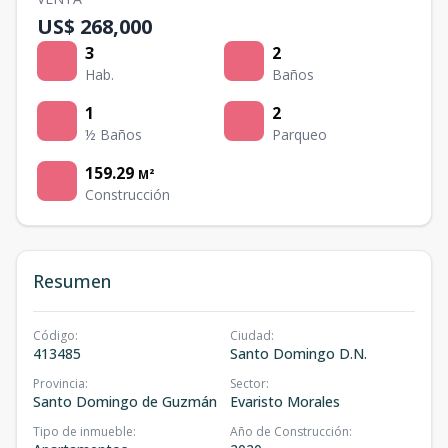
US$ 268,000
3
2
Hab.
Baños
1
2
½ Baños
Parqueo
159.29
M²
Construcción
Resumen
Código
:
Ciudad
:
413485
Santo Domingo D.N.
Provincia
:
Sector
:
Santo Domingo de Guzmán
Evaristo Morales
Tipo de inmueble
:
Año de Construcción
: