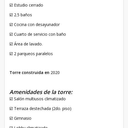
☑️ Estudio cerrado
☑️ 2.5 baños
☑️ Cocina con desayunador
☑️ Cuarto de servicio con baño
☑️ Área de lavado.
☑️ 2 parqueos paralelos
Torre construida en
2020
Amenidades de la torre:
☑️ Salón multiusos climatizado
☑️ Terraza destechada (2do. piso)
☑️ Gimnasio
☑️ Lobby climatizado