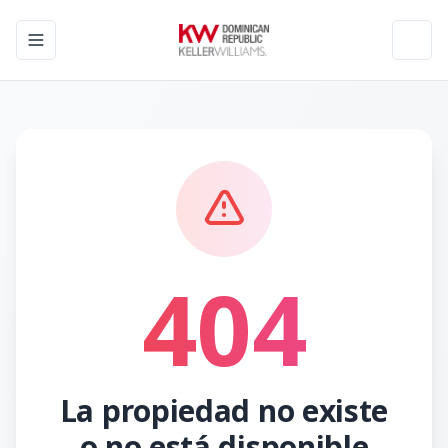
Toggle navigation menu
Toggl
404
La propiedad no existe
o no está disponible