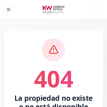
Toggle navigation menu
Toggl
404
La propiedad no existe
o no está disponible