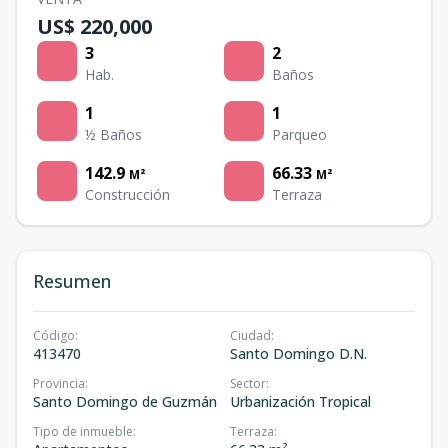
US$ 220,000
3
2
Hab.
Baños
1
1
½ Baños
Parqueo
142.9
66.33
M²
M²
Construcción
Terraza
Resumen
Código
:
Ciudad
:
413470
Santo Domingo D.N.
Provincia
:
Sector
:
Santo Domingo de Guzmán
Urbanización Tropical
Tipo de inmueble
:
Terraza
: