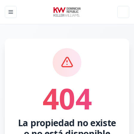
Toggle navigation menu
Toggl
404
La propiedad no existe
o no está disponible