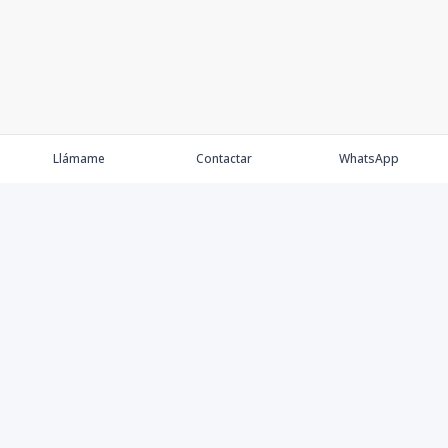
Llámame
Contactar
WhatsApp
Comprar
Alquilar
Agentes
Contacto