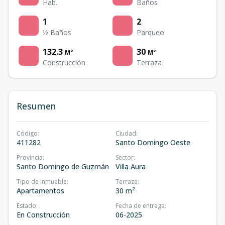
Hab.
Baños
1
2
½ Baños
Parqueo
132.3
30
M²
M²
Construcción
Terraza
Resumen
Código
:
Ciudad
:
411282
Santo Domingo Oeste
Provincia
:
Sector
:
Santo Domingo de Guzmán
Villa Aura
Tipo de inmueble
:
Terraza
:
Apartamentos
30 m²
Estado
:
Fecha de entrega
:
En Construcción
06-2025