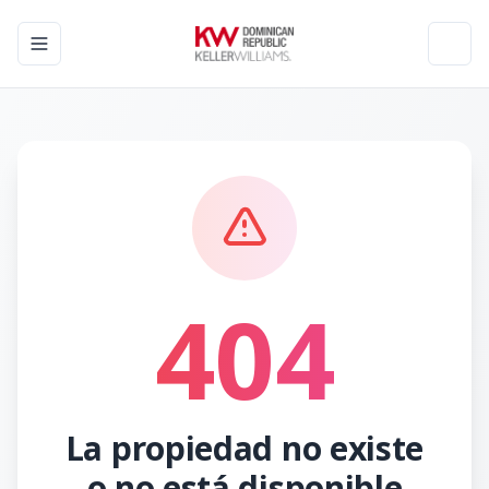
Toggle navigation menu
Toggl
404
La propiedad no existe
o no está disponible