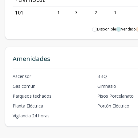
PENTHOUSE
101
1
3
2
1
Disponible
Vendido
Amenidades
Ascensor
BBQ
Gas común
Gimnasio
Parqueos techados
Pisos Porcelanato
Planta Eléctrica
Portón Eléctrico
Vigilancia 24 horas