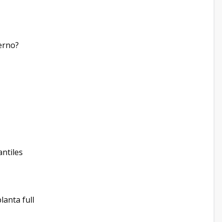
derno?
antiles
lanta full