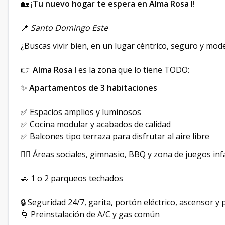
🏡
¡Tu nuevo hogar te espera en Alma Rosa I!
📍
Santo Domingo Este
¿Buscas vivir bien, en un lugar céntrico, seguro y mo
👉
Alma Rosa I
es la zona que lo tiene TODO:
✨
Apartamentos de 3 habitaciones
✅ Espacios amplios y luminosos
✅ Cocina modular y acabados de calidad
✅ Balcones tipo terraza para disfrutar al aire libre
🏋️‍♀️ Áreas sociales, gimnasio, BBQ y zona de juegos inf
🚗 1 o 2 parqueos techados
🔒 Seguridad 24/7, garita, portón eléctrico, ascensor y p
🌀 Preinstalación de A/C y gas común