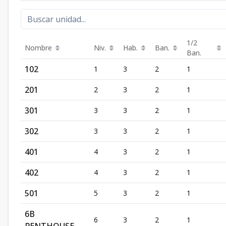
1/2
Nombre
Niv.
Hab.
Ban.
Ban.
102
1
3
2
1
201
2
3
2
1
301
3
3
2
1
302
3
3
2
1
401
4
3
2
1
402
4
3
2
1
501
5
3
2
1
6B
6
3
2
1