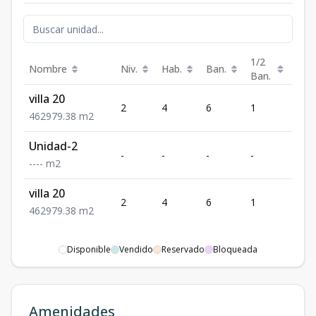
1/2
Nombre
Niv.
Hab.
Ban.
Est.
Ban.
villa 20
2
4
6
1
2
4
6
2
979.38
m2
Unidad-2
-
-
-
-
-
-
-
-
-
m2
villa 20
2
4
6
1
2
4
6
2
979.38
m2
Disponible
Vendido
Reservado
Bloqueada
Amenidades