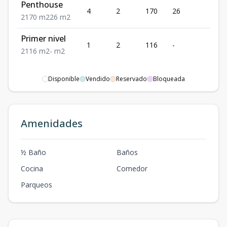
Penthouse
US
4
2
170
26
217
2
170
m2
26
m2
Primer nivel
US
1
2
116
-
154
2
116
m2
-
m2
Disponible
Vendido
Reservado
Bloqueada
Amenidades
½ Baño
Baños
Cocina
Comedor
Parqueos