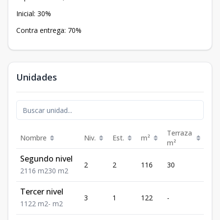
Inicial: 30%
Contra entrega: 70%
Unidades
Terraza
Nombre
Niv.
Est.
m²
Pre
m²
Segundo nivel
US
2
2
116
30
178
2
116
m2
30
m2
Tercer nivel
US
3
1
122
-
142
1
122
m2
-
m2