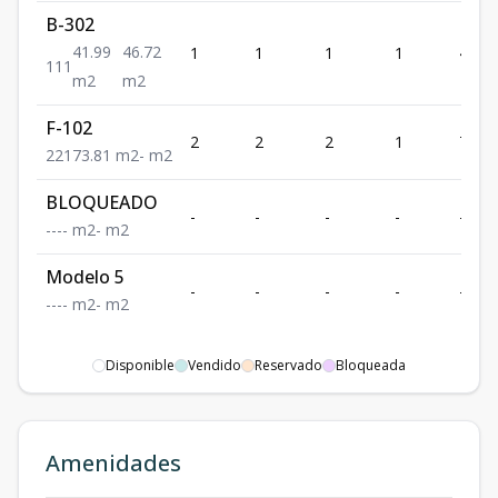
B-302
41.99
46.72
1
1
1
1
41.99
1
1
1
m2
m2
F-102
2
2
2
1
73.81
2
2
1
73.81
m2
-
m2
BLOQUEADO
-
-
-
-
-
-
-
-
-
m2
-
m2
Modelo 5
-
-
-
-
-
-
-
-
-
m2
-
m2
Disponible
Vendido
Reservado
Bloqueada
Amenidades