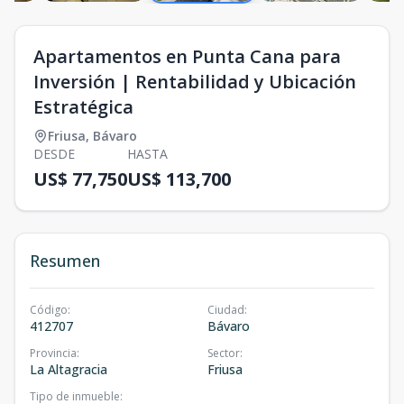
Apartamentos en Punta Cana para
Inversión | Rentabilidad y Ubicación
Estratégica
Friusa
,
Bávaro
DESDE
HASTA
US$ 77,750
US$ 113,700
Resumen
Código
:
Ciudad
:
412707
Bávaro
Provincia
:
Sector
:
La Altagracia
Friusa
Tipo de inmueble
: