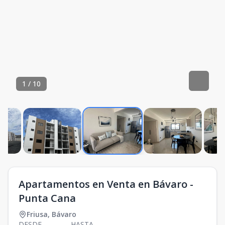
1
/
10
Apartamentos en Venta en Bávaro -
Punta Cana
Friusa
,
Bávaro
DESDE
HASTA