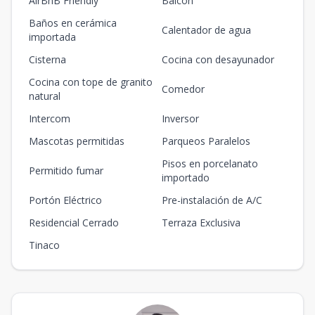
AirBnB Friendly
Balcón
Baños en cerámica
Calentador de agua
importada
Cisterna
Cocina con desayunador
Cocina con tope de granito
Comedor
natural
Intercom
Inversor
Mascotas permitidas
Parqueos Paralelos
Pisos en porcelanato
Permitido fumar
importado
Portón Eléctrico
Pre-instalación de A/C
Residencial Cerrado
Terraza Exclusiva
Tinaco