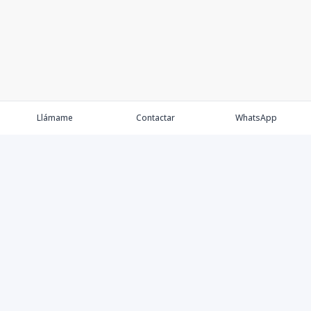
Llámame
Contactar
WhatsApp
Comprar
Alquilar
Agentes
Contacto