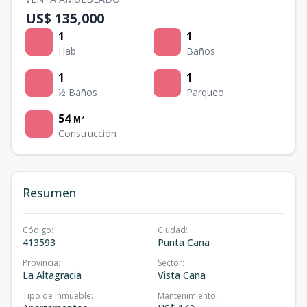
US$ 135,000
1
1
Hab.
Baños
1
1
½ Baños
Parqueo
54
M²
Construcción
Resumen
Código
:
Ciudad
:
413593
Punta Cana
Provincia
:
Sector
:
La Altagracia
Vista Cana
Tipo de inmueble
:
Mantenimiento
: