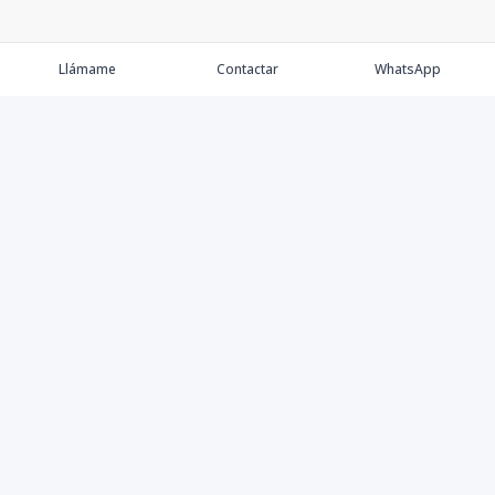
Llámame
Contactar
WhatsApp
Comprar
Alquilar
Agentes
Contacto
Instagram
©
2026
Keller Williams Dominicana
,
Todos los derechos