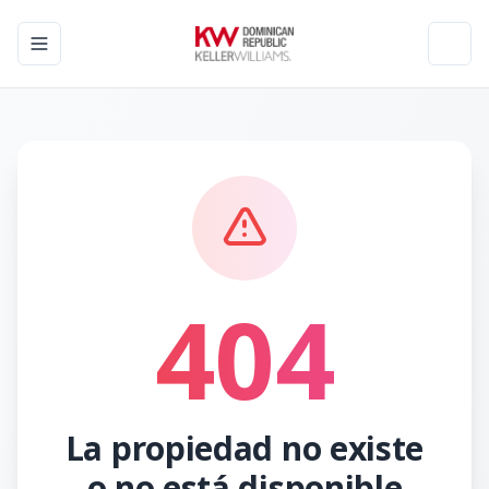
Toggle navigation menu
Toggl
404
La propiedad no existe
o no está disponible