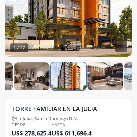
1
/
17
TORRE FAMILIAR EN LA JULIA
La Julia
,
Santo Domingo D.N.
DESDE
HASTA
US$ 278,625.4
US$ 611,696.4