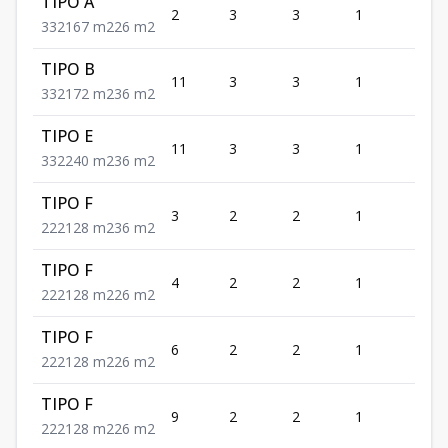
TIPO A
2
3
3
1
2
3
3
2
167
m2
26
m2
TIPO B
11
3
3
1
2
3
3
2
172
m2
36
m2
TIPO E
11
3
3
1
2
3
3
2
240
m2
36
m2
TIPO F
3
2
2
1
2
2
2
2
128
m2
36
m2
TIPO F
4
2
2
1
2
2
2
2
128
m2
26
m2
TIPO F
6
2
2
1
2
2
2
2
128
m2
26
m2
TIPO F
9
2
2
1
2
2
2
2
128
m2
26
m2