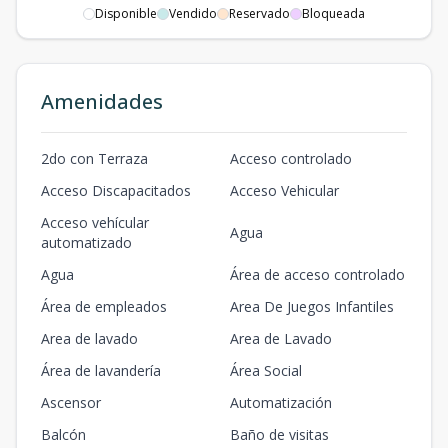
Disponible
Vendido
Reservado
Bloqueada
TIPO G
166.5
26
4
3
3
1
2
3
3
2
m2
m2
Amenidades
TIPO G
166.5
26
6
3
3
1
2
3
3
2
2do con Terraza
Acceso controlado
m2
m2
Acceso Discapacitados
Acceso Vehicular
TIPO G
Acceso vehícular
Agua
166.5
336
8
3
3
1
2
automatizado
3
3
2
m2
m2
Agua
Área de acceso controlado
TIPO G
Área de empleados
Area De Juegos Infantiles
166.5
36
9
3
3
1
2
Area de lavado
Area de Lavado
3
3
2
m2
m2
Área de lavandería
Área Social
Ascensor
Automatización
Balcón
Baño de visitas