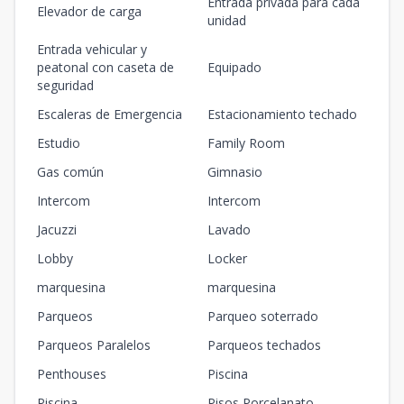
Entrada privada para cada
Elevador de carga
unidad
Entrada vehicular y
peatonal con caseta de
Equipado
seguridad
Escaleras de Emergencia
Estacionamiento techado
Estudio
Family Room
Gas común
Gimnasio
Intercom
Intercom
Jacuzzi
Lavado
Lobby
Locker
marquesina
marquesina
Parqueos
Parqueo soterrado
Parqueos Paralelos
Parqueos techados
Penthouses
Piscina
Piscina
Pisos Porcelanato