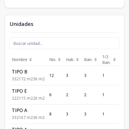
Unidades
1/2
Nombre
Niv.
Hab.
Ban.
Est.
Ban.
TIPO B
12
3
3
1
2
3
3
2
172
m2
36
m2
TIPO E
6
2
2
1
2
2
2
2
115
m2
26
m2
TIPO A
8
3
3
1
2
3
3
2
167
m2
36
m2