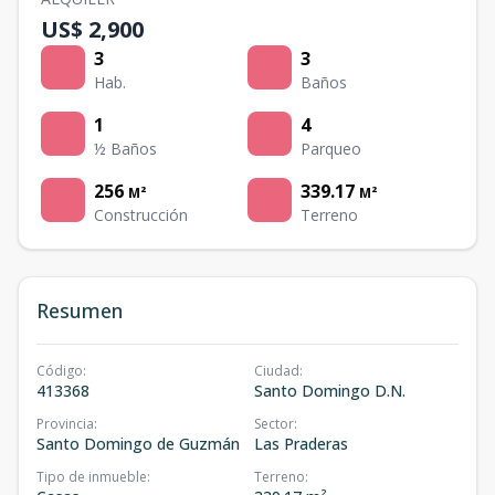
US$ 2,900
3
3
Hab.
Baños
1
4
½ Baños
Parqueo
256
339.17
M²
M²
Construcción
Terreno
Resumen
Código
:
Ciudad
:
413368
Santo Domingo D.N.
Provincia
:
Sector
:
Santo Domingo de Guzmán
Las Praderas
Tipo de inmueble
:
Terreno
: