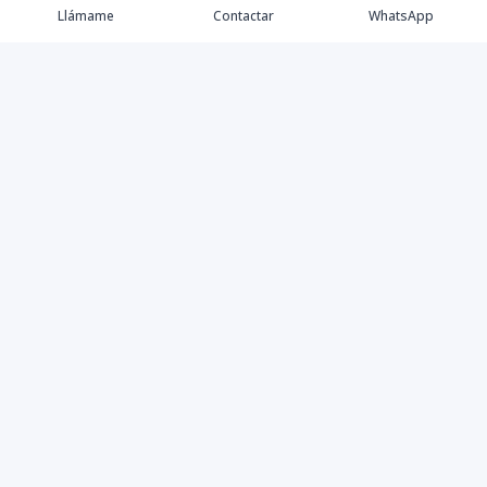
Llámame
Contactar
WhatsApp
Comprar
Alquilar
Agentes
Contacto
Instagram
©
2026
Keller Williams Dominicana
,
Todos los derechos
reservados
Powered by
AlterEstate