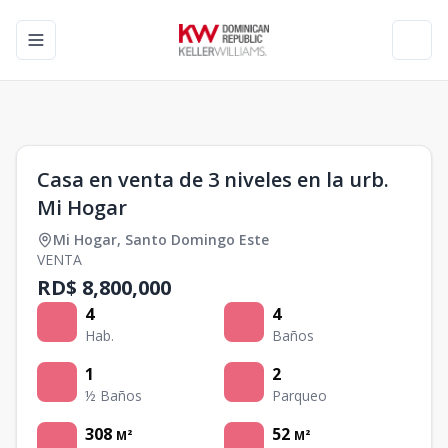
Toggle navigation menu
Toggl
1
/
0
Casa en venta de 3 niveles en la urb.
Mi Hogar
Mi Hogar
,
Santo Domingo Este
VENTA
RD$ 8,800,000
4
4
Hab.
Baños
1
2
½ Baños
Parqueo
308
52
M²
M²