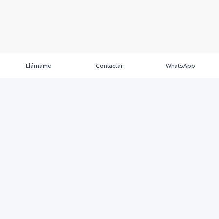
Llámame
Contactar
WhatsApp
Comprar
Alquilar
Agentes
Contacto