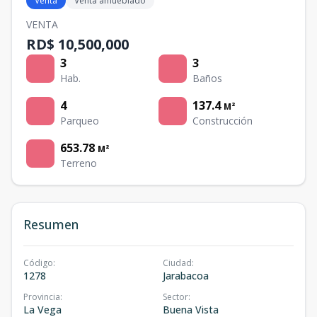
Venta
Venta amueblado
VENTA
RD$ 10,500,000
3
3
Hab.
Baños
4
137.4
M²
Parqueo
Construcción
653.78
M²
Terreno
Resumen
Código
:
Ciudad
:
1278
Jarabacoa
Provincia
:
Sector
:
La Vega
Buena Vista