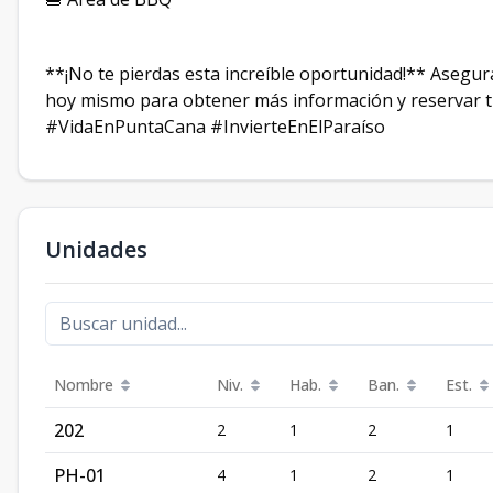
**¡No te pierdas esta increíble oportunidad!** Asegur
hoy mismo para obtener más información y reservar 
#VidaEnPuntaCana #InvierteEnElParaíso
Unidades
Nombre
Niv.
Hab.
Ban.
Est.
202
2
1
2
1
PH-01
4
1
2
1