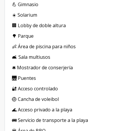
💪 Gimnasio
☀️ Solarium
🏢 Lobby de doble altura
🌳 Parque
👶 Área de piscina para niños
🛋️ Sala multiusos
🛎️ Mostrador de conserjería
🌉 Puentes
🔐 Acceso controlado
🏐 Cancha de voleibol
🌊 Acceso privado a la playa
🚌 Servicio de transporte a la playa
🍔 Área de BBQ