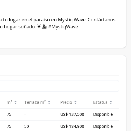
a tu lugar en el paraíso en Mystiq Wave. Contáctanos
tu hogar soñado. 🌟🏝️ #MystiqWave
m²
Terraza
m²
Precio
Estatus
75
-
US$ 137,500
Disponible
75
50
US$ 184,900
Disponible