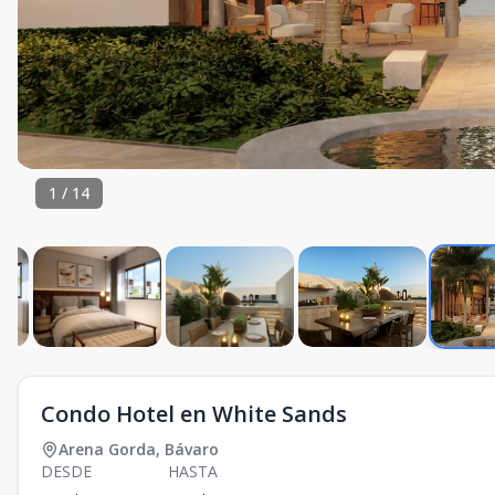
1
/
14
Condo Hotel en White Sands
Arena Gorda
,
Bávaro
DESDE
HASTA