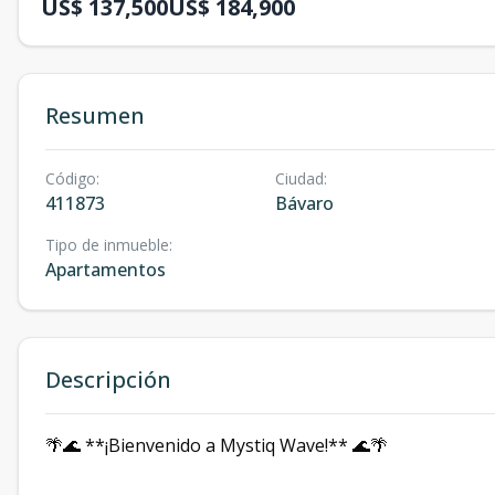
US$ 137,500
US$ 184,900
Resumen
Código
:
Ciudad
:
411873
Bávaro
Tipo de inmueble
:
Apartamentos
Descripción
🌴🌊 **¡Bienvenido a Mystiq Wave!** 🌊🌴