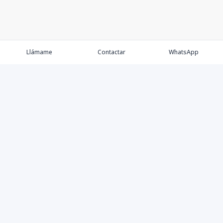
Llámame
Contactar
WhatsApp
Comprar
Alquilar
Agentes
Contacto
Instagram