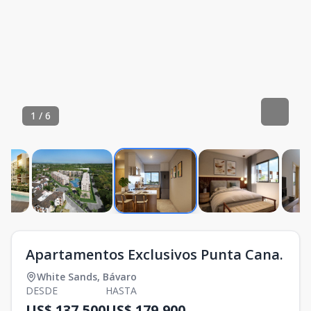
1
/
6
Apartamentos Exclusivos Punta Cana.
White Sands
,
Bávaro
DESDE
HASTA
US$ 137,500
US$ 179,900