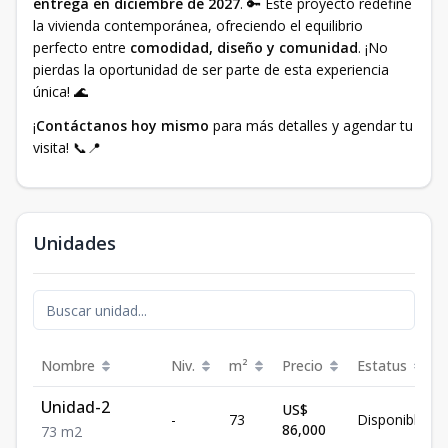
entrega en diciembre de 2027
. 🔑 Este proyecto redefine
la vivienda contemporánea, ofreciendo el equilibrio
perfecto entre
comodidad, diseño y comunidad
. ¡No
pierdas la oportunidad de ser parte de esta experiencia
única! 🌊
¡
Contáctanos hoy mismo
para más detalles y agendar tu
visita! 📞📍
Unidades
Nombre
Niv.
m²
Precio
Estatus
Unidad-2
US$
-
73
Disponible
86,000
73
m2