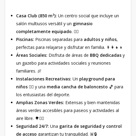
Casa Club (850 m²):
Un centro social que incluye un
salón multiusos versátil y un
gimnasio
completamente equipado
. 🏋️‍♂️
Piscinas:
Piscinas separadas para
adultos y niños
,
perfectas para relajarse y disfrutar en familia. 👨‍👩‍👧‍👦
Áreas Sociales:
Disfruta de áreas de
BBQ dedicadas
y
un gazebo para actividades sociales y reuniones
familiares. 🍖
Instalaciones Recreativas:
Un
playground para
niños
🤸‍♀️ y una
media cancha de baloncesto
🏀 para
los entusiastas del deporte.
Amplias Zonas Verdes:
Extensas y bien mantenidas
áreas verdes accesibles para paseos y actividades al
aire libre. 🌳🚶‍♀️
Seguridad 24/7:
Una
garita de seguridad y control
de acceso
garantizan tu tranquilidad. 🚨🔒