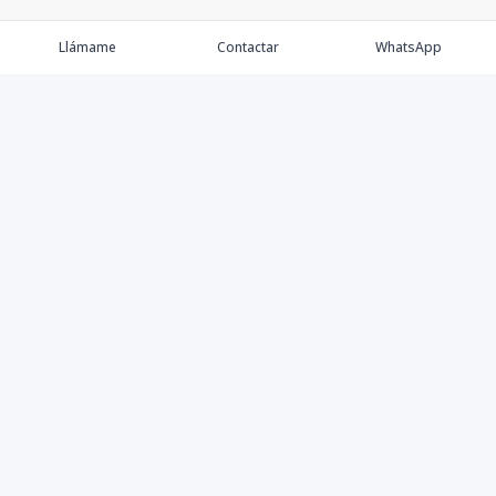
Llámame
Contactar
WhatsApp
Comprar
Alquilar
Agentes
Contacto
Instagram
©
2026
Keller Williams Dominicana
,
Todos los derechos
reservados