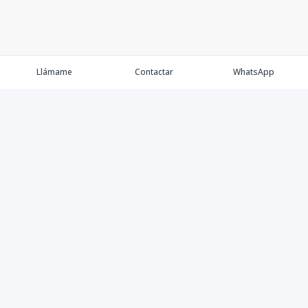
Llámame
Contactar
WhatsApp
Comprar
Alquilar
Agentes
Contacto
Instagram