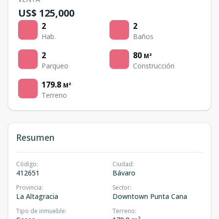
US$ 125,000
2
2
Hab.
Baños
2
80
M²
Parqueo
Construcción
179.8
M²
Terreno
Resumen
Código
:
Ciudad
:
412651
Bávaro
Provincia
:
Sector
:
La Altagracia
Downtown Punta Cana
Tipo de inmueble
:
Terreno
: