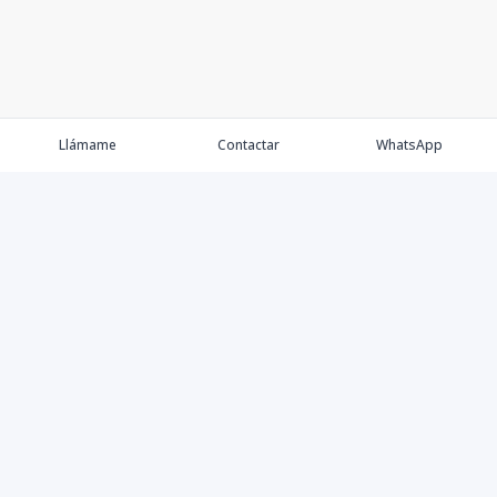
Llámame
Contactar
WhatsApp
Comprar
Alquilar
Agentes
Contacto