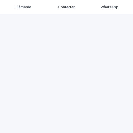
Llámame
Contactar
WhatsApp
Comprar
Alquilar
Agentes
Contacto
Instagram
©
2026
Keller Williams Dominicana
,
Todos los derechos
reservados