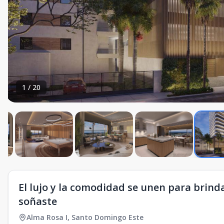
1
/
20
El lujo y la comodidad se unen para brind
soñaste
Alma Rosa I
,
Santo Domingo Este