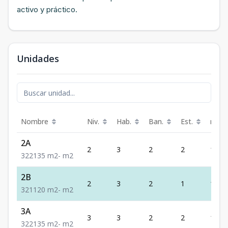
activo y práctico.
Unidades
Nombre
Niv.
Hab.
Ban.
Est.
m²
2A
2
3
2
2
135
3
2
2
135
m2
-
m2
2B
2
3
2
1
120
3
2
1
120
m2
-
m2
3A
3
3
2
2
135
3
2
2
135
m2
-
m2