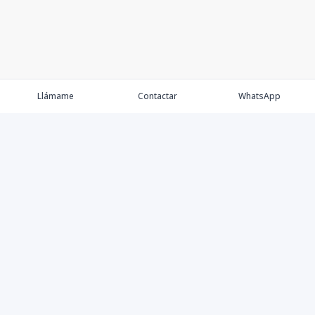
Llámame
Contactar
WhatsApp
Comprar
Alquilar
Agentes
Contacto