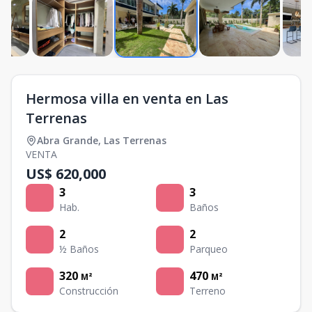
Hermosa villa en venta en Las
Terrenas
Abra Grande
,
Las Terrenas
VENTA
US$ 620,000
3
3
Hab.
Baños
2
2
½ Baños
Parqueo
320
470
M²
M²
Construcción
Terreno