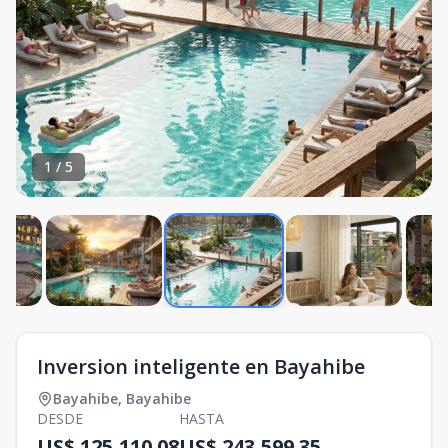
1
/
5
Inversion inteligente en Bayahibe
Bayahibe
,
Bayahibe
DESDE
HASTA
US$ 125,110.08
US$ 243,599.35