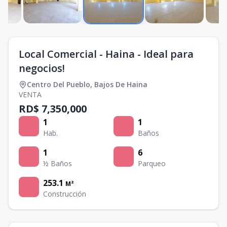
Local Comercial - Haina - Ideal para
negocios!
Centro Del Pueblo
,
Bajos De Haina
VENTA
RD$ 7,350,000
1
1
Hab.
Baños
1
6
½ Baños
Parqueo
253.1
M²
Construcción