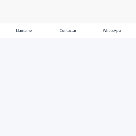
Llámame
Contactar
WhatsApp
Comprar
Alquilar
Agentes
Contacto
Instagram