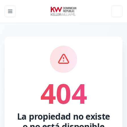
Toggle navigation menu
Toggl
404
La propiedad no existe
o no está disponible